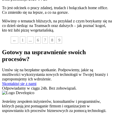
To jest odcinek o pracy zdalnej, trudach i bolączkach home office.
Co zmieniło się na lepsze, a co na gorsze.
Mówimy o tematach bliższych, na przykład z czym borykamy się na
co dzień siedząc na Teamsach oraz dalszych – jak poznać kogoś,
kto też lubi pizzę wegetariańską.
←
1
...
6
7
8
9
10
Gotowy na usprawnienie
swoich
procesów?
Umów się na bezpłatne spotkanie. Podpowiemy, jakie są
możliwości wykorzystania nowych technologii w Twojej branży i
zaproponujemy ich wdrożenie.
Skontaktuj się z nami
Odpowiadamy w ciągu 24h. Bez zobowiązań.
Jesteśmy zespołem inżynierów, konsultantów i programistów,
których pasją jest pomaganie firmom i organizacjom w
usprawnianiu ich procesów biznesowych za pomocą technologii.